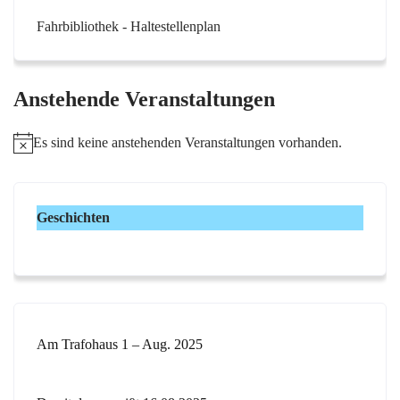
Fahrbibliothek - Haltestellenplan
Anstehende Veranstaltungen
Es sind keine anstehenden Veranstaltungen vorhanden.
H
i
n
w
Geschichten
e
i
s
Am Trafohaus 1 – Aug. 2025