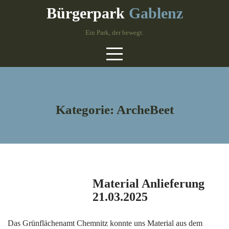
Skip
Bürgerpark
Gablenz
to
content
Ein Park, der bewegt.
Kategorie:
ArcheBeet
Material Anlieferung
21.03.2025
Das Grünflächenamt Chemnitz konnte uns Material aus dem