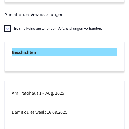
Anstehende Veranstaltungen
Es sind keine anstehenden Veranstaltungen vorhanden.
H
i
n
w
e
Geschichten
i
s
Am Trafohaus 1 – Aug. 2025
Damit du es weißt 16.08.2025