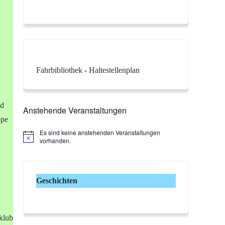
Fahrbibliothek - Haltestellenplan
nd
Anstehende Veranstaltungen
ppe
Es sind keine anstehenden Veranstaltungen
H
vorhanden.
i
n
w
e
i
Geschichten
s
klub