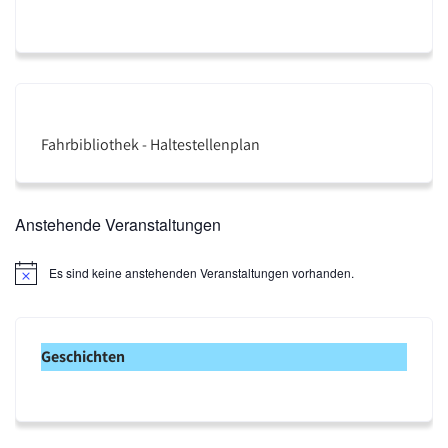
Fahrbibliothek - Haltestellenplan
Anstehende Veranstaltungen
Es sind keine anstehenden Veranstaltungen vorhanden.
H
i
n
w
e
Geschichten
i
s