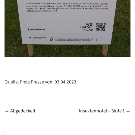
Quelle. Freie Presse vom 03.04.2023
Post
←
Abgedeckelt
Insektenhotel – Stufe 1
→
navigation