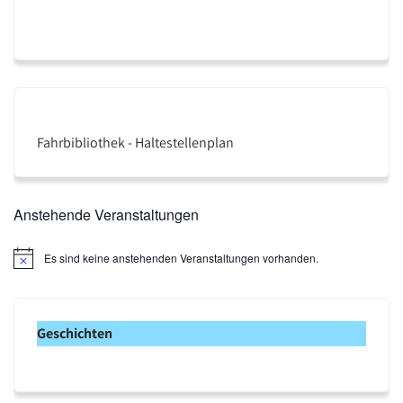
Fahrbibliothek - Haltestellenplan
Anstehende Veranstaltungen
Es sind keine anstehenden Veranstaltungen vorhanden.
H
i
n
w
e
Geschichten
i
s