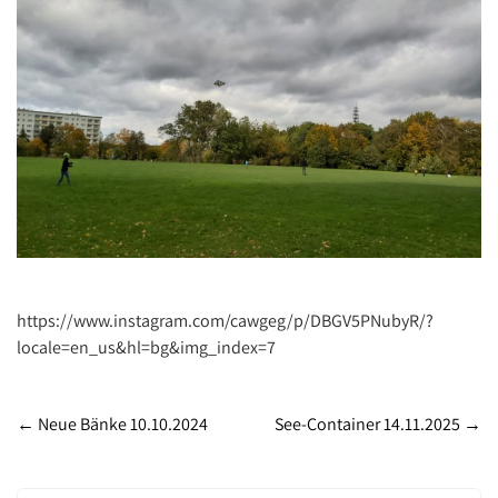
https://www.instagram.com/cawgeg/p/DBGV5PNubyR/?
locale=en_us&hl=bg&img_index=7
Post
←
Neue Bänke 10.10.2024
See-Container 14.11.2025
→
navigation