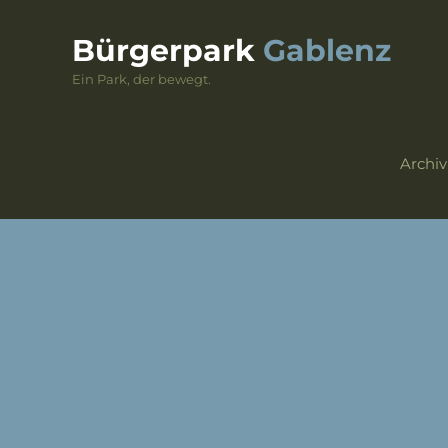
Skip
to
Bürgerpark
Gablenz
content
Ein Park, der bewegt.
Archiv