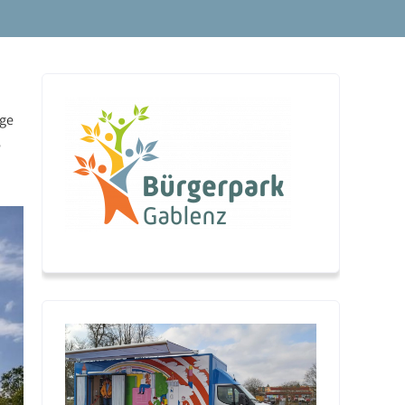
age
e