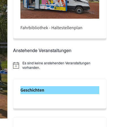
Fahrbibliothek - Haltestellenplan
Anstehende Veranstaltungen
Es sind keine anstehenden Veranstaltungen
H
vorhanden.
i
n
w
e
Geschichten
i
s