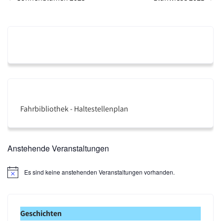
navigation
Fahrbibliothek - Haltestellenplan
Anstehende Veranstaltungen
Es sind keine anstehenden Veranstaltungen vorhanden.
H
i
n
w
e
Geschichten
i