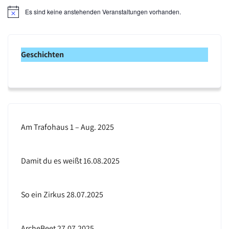
Es sind keine anstehenden Veranstaltungen vorhanden.
H
i
n
w
e
Geschichten
i
s
Am Trafohaus 1 – Aug. 2025
Damit du es weißt 16.08.2025
So ein Zirkus 28.07.2025
ArcheBeet 27.07.2025