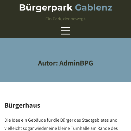
Skip
Bürgerpark
Gablenz
to
content
Ein Park, der bewegt.
Autor:
AdminBPG
Bürgerhaus
Die Idee ein Gebäude für die Bürger des Stadtgebietes und
vielleicht sogar wieder eine kleine Turnhalle am Rande des