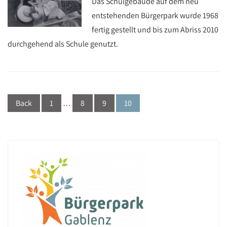
Das Schulgebäude auf dem neu
entstehenden Bürgerpark wurde 1968
fertig gestellt und bis zum Abriss 2010
durchgehend als Schule genutzt.
Posts
Back
1
…
8
9
10
navigation