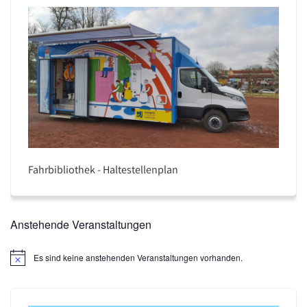
Fahrbibliothek - Haltestellenplan
Anstehende Veranstaltungen
Es sind keine anstehenden Veranstaltungen vorhanden.
H
i
n
w
e