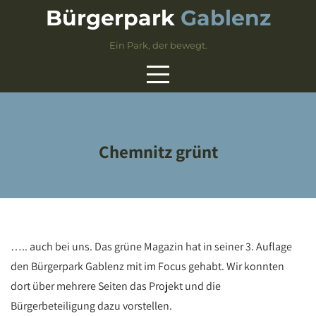
Skip
Bürgerpark
Gablenz
to
content
Ein Park, der bewegt.
Chemnitz grünt
….. auch bei uns. Das grüne Magazin hat in seiner 3. Auflage
den Bürgerpark Gablenz mit im Focus gehabt. Wir konnten
dort über mehrere Seiten das Projekt und die
Bürgerbeteiligung dazu vorstellen.