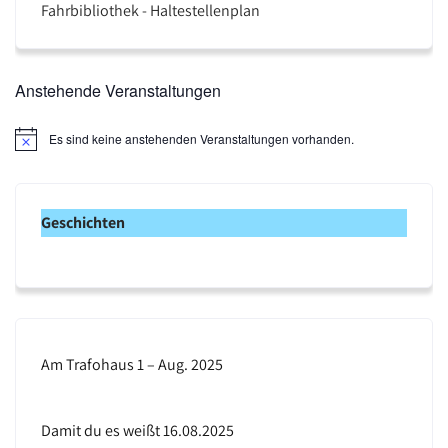
Fahrbibliothek - Haltestellenplan
Anstehende Veranstaltungen
Es sind keine anstehenden Veranstaltungen vorhanden.
H
i
n
w
e
Geschichten
i
s
Am Trafohaus 1 – Aug. 2025
Damit du es weißt 16.08.2025