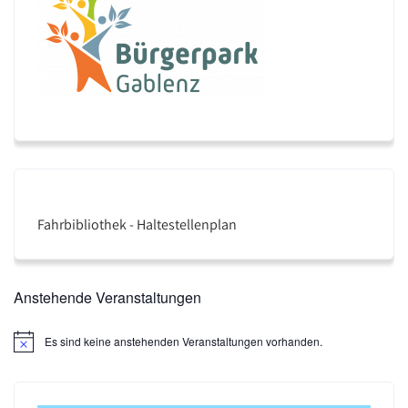
Fahrbibliothek - Haltestellenplan
Anstehende Veranstaltungen
Es sind keine anstehenden Veranstaltungen vorhanden.
H
i
n
w
e