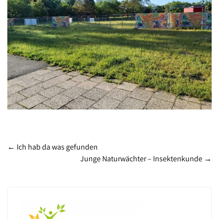
Post
←
Ich hab da was gefunden
Junge Naturwächter – Insektenkunde
→
navigation