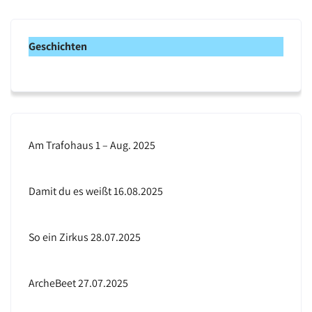
i
n
w
e
Geschichten
i
s
Am Trafohaus 1 – Aug. 2025
Damit du es weißt 16.08.2025
So ein Zirkus 28.07.2025
ArcheBeet 27.07.2025