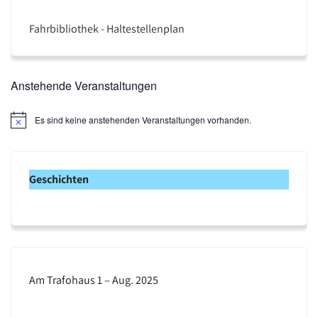
Fahrbibliothek - Haltestellenplan
Anstehende Veranstaltungen
Es sind keine anstehenden Veranstaltungen vorhanden.
H
i
n
w
e
Geschichten
i
s
Am Trafohaus 1 – Aug. 2025