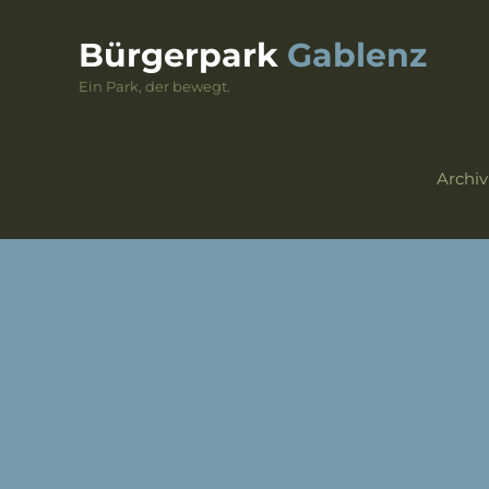
Skip
to
Bürgerpark
Gablenz
content
Ein Park, der bewegt.
Archiv