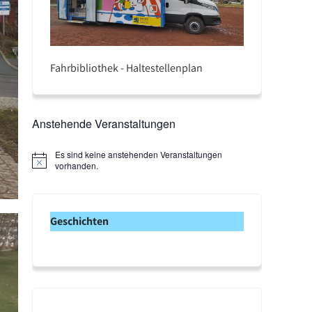
Fahrbibliothek - Haltestellenplan
Anstehende Veranstaltungen
Es sind keine anstehenden Veranstaltungen
H
vorhanden.
i
n
w
e
Geschichten
i
s