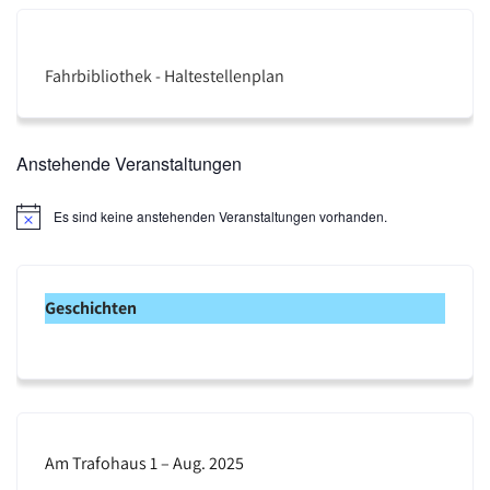
Fahrbibliothek - Haltestellenplan
Anstehende Veranstaltungen
Es sind keine anstehenden Veranstaltungen vorhanden.
H
i
n
w
e
Geschichten
i
s
Am Trafohaus 1 – Aug. 2025