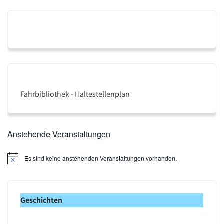
Fahrbibliothek - Haltestellenplan
Anstehende Veranstaltungen
Es sind keine anstehenden Veranstaltungen vorhanden.
H
i
n
w
e
Geschichten
i
s